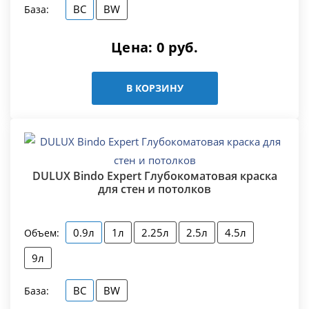
BC
BW
База:
Цена:
0
руб.
В КОРЗИНУ
DULUX Bindo Expert Глубокоматовая краска
для стен и потолков
0.9л
1л
2.25л
2.5л
4.5л
Объем:
9л
BC
BW
База: