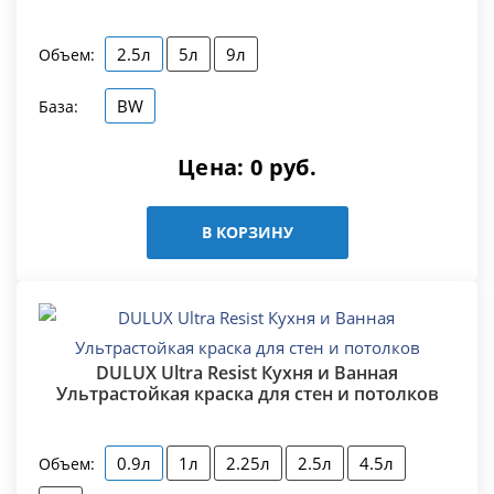
2.5л
5л
9л
Объем:
BW
База:
Цена:
0
руб.
В КОРЗИНУ
DULUX Ultra Resist Кухня и Ванная
Ультрастойкая краска для стен и потолков
0.9л
1л
2.25л
2.5л
4.5л
Объем: