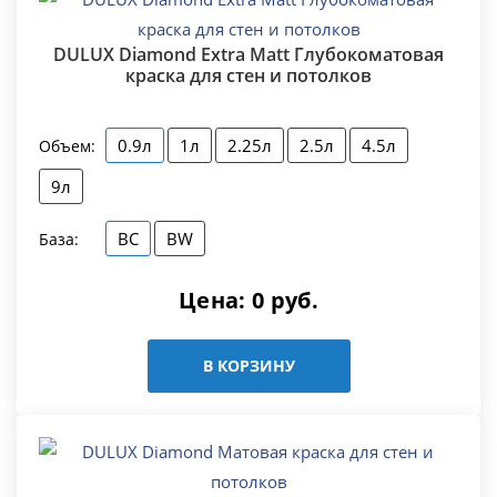
DULUX Diamond Extra Matt Глубокоматовая
краска для стен и потолков
0.9л
1л
2.25л
2.5л
4.5л
Объем:
9л
BC
BW
База:
Цена:
0
руб.
В КОРЗИНУ