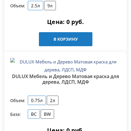
2.5л
9л
Объем:
Цена:
0
руб.
В КОРЗИНУ
DULUX Мебель и Дерево Матовая краска для
дерева, ЛДСП, МДФ
0.75л
2л
Объем:
BC
BW
База:
Цена:
0
руб.