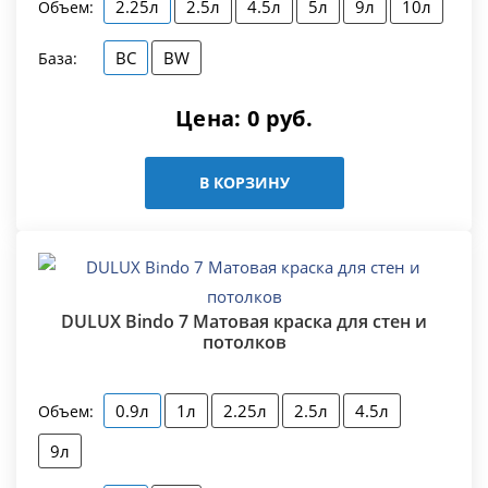
2.25л
2.5л
4.5л
5л
9л
10л
Объем:
BC
BW
База:
Цена:
0
руб.
В КОРЗИНУ
DULUX Bindo 7 Матовая краска для стен и
потолков
0.9л
1л
2.25л
2.5л
4.5л
Объем:
9л