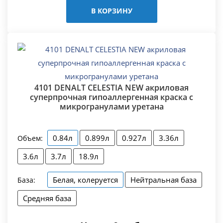
В КОРЗИНУ
4101 DENALT CELESTIA NEW акриловая
суперпрочная гипоаллергенная краска с
микрогранулами уретана
0.84л
0.899л
0.927л
3.36л
Объем:
3.6л
3.7л
18.9л
Белая, колеруется
Нейтральная база
База:
Средняя база