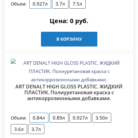
0.927л
3.7л
7.5л
Объем:
Цена:
0
руб.
В КОРЗИНУ
ART DENALT HIGH GLOSS PLASTIC. ЖИДКИЙ
ПЛАСТИК. Полиуретановая краска с
антикоррозионными добавками.
0.84л
0.89л
0.927л
3.50л
Объем:
3.6л
3.7л