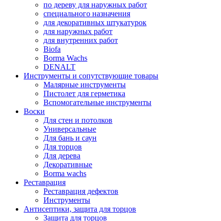
по дереву для наружных работ
специального назначения
для декоративных штукатурок
для наружных работ
для внутренних работ
Biofa
Borma Wachs
DENALT
Инструменты и сопутствующие товары
Малярные инструменты
Пистолет для герметика
Вспомогательные инструменты
Воски
Для стен и потолков
Универсальные
Для бань и саун
Для торцов
Для дерева
Декоративные
Borma wachs
Реставрация
Реставрация дефектов
Инструменты
Антисептики, защита для торцов
Защита для торцов