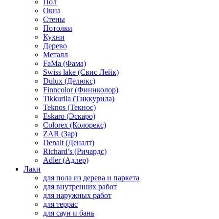
Пол
Окна
Стены
Потолки
Кухни
Дерево
Металл
FaMa (Фама)
Swiss lake (Свис Лейк)
Dulux (Делюкс)
Finncolor (Финнколор)
Tikkurila (Тиккурила)
Teknos (Текнос)
Eskaro (Эскаро)
Colorex (Колорекс)
ZAR (Зар)
Denalt (Деналт)
Richard’s (Ричардс)
Adler (Адлер)
Лаки
для пола из дерева и паркета
для внутренних работ
для наружных работ
для террас
для саун и бань