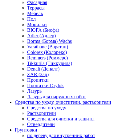
Фасадная
Террасы
Мебель
Пол
Морилки
BIOFA (Биофа)
Adler (Адлер)
Borma (Борма) Wachs
Varathane (Варатан)
Colorex (Колорекс)
Remmers (Реммерс)
Tikkurila (Тиккурила)
Denalt (Деналт)
ZAR (Зар)
Пропитки
Пропитки Drylok
Лазурь
Лазурь для наружных работ
Средства по уходу, очистители, растворители
Средства по уходу
Растворители
Средства для очистки и защиты
Отвердители
Грунтовки
по дереву для внутренних работ