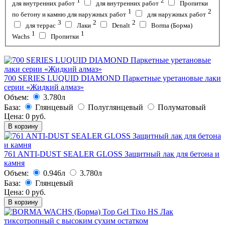
1
2
для внутренних работ
для внутренних работ
Пропитки
1
2
по бетону и камню для наружных работ
для наружных работ
3
2
2
для террас
Лаки
Denalt
Borma (Борма)
1
1
Wachs
Пропитки
700 SERIES LUQUID DIAMOND Паркетные уретановые лаки
серии «Жидкий алмаз»
Объем:
3.780л
База:
Глянцевый
Полуглянцевый
Полуматовый
Цена:
0
руб.
В корзину
761 ANTI-DUST SEALER GLOSS Защитный лак для бетона и
камня
Объем:
0.946л
3.780л
База:
Глянцевый
Цена:
0
руб.
В корзину