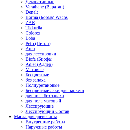
Декоративные
Varathane (Варатан)
Denalt
Borma (Борма) Wachs
ZAR
Tikkurila
Colorex
Loba
Petri (Петри)
Aura
для лессировки
Biofa (Биофа)
Adler (Адлер)
Матовые
Бесцветные
без запаха
Полиуретановые
Бесцветные лаки для паркета
для пола без запаха
для пола матовый
Лессирующие
Лессирующий Состав
Масла для древесины
Внутренние работы
Наружные работы