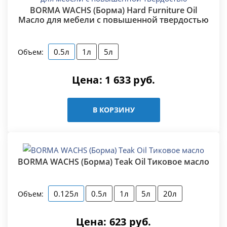
BORMA WACHS (Борма) Hard Furniture Oil
Масло для мебели с повышенной твердостью
0.5л
1л
5л
Объем:
Цена:
1 633
руб.
В КОРЗИНУ
BORMA WACHS (Борма) Teak Oil Тиковое масло
0.125л
0.5л
1л
5л
20л
Объем:
Цена:
623
руб.