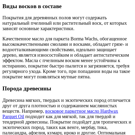
Виды восков в составе
Покрытия для деревянных полов могут содержать
натуральный пчелиный или растительный воск, от которых
зависят основные характеристики.
Качественное масло для паркета Borma Wachs, обогащенное
высококачественными смолами и восками, обладает грязе- и
водоотталкивающими свойствами, идеально защищает
дерево, является износостойким и обладает антистатическим
эффектом. Масла с пчелиным воском менее устойчивы к
истиранию, покрытие быстро пылится и загрязняется, требуя
регулярного ухода. Кроме того, при попадании воды на такое
покрытие могут появляться мутные пятна.
Порода древесины
Древесина мягких, твердых и экзотических пород отличается
друг от друга плотностью и содержанием маслянистых
веществ. Например,
восковое паркетное масло Hardwax
Parquet Oil
подходит как для мягкой, так для твердой и
тендерной древесины. Покрытие подойдет для тропических и
экзотических пород, таких как венге, мербау, тика,
палисандра, афзелия, кумару, ироко и другие. Оптимальная