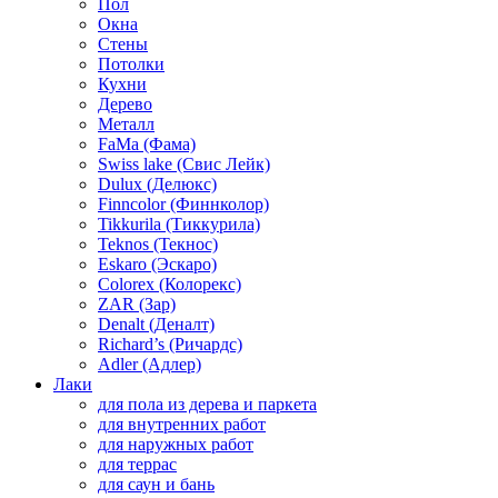
Пол
Окна
Стены
Потолки
Кухни
Дерево
Металл
FaMa (Фама)
Swiss lake (Свис Лейк)
Dulux (Делюкс)
Finncolor (Финнколор)
Tikkurila (Тиккурила)
Teknos (Текнос)
Eskaro (Эскаро)
Colorex (Колорекс)
ZAR (Зар)
Denalt (Деналт)
Richard’s (Ричардс)
Adler (Адлер)
Лаки
для пола из дерева и паркета
для внутренних работ
для наружных работ
для террас
для саун и бань