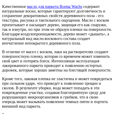
Качественное
масло для паркета Borma Wachs
содержит
натуральные воски, которые гарантируют долговечность и
сохранение декоративных свойств деревянного пола - его
текстуры, рисунка и тактильного ощущения. Масло с воском
пропитывает и насыщает дерево, защищая его как снаружи,
так и изнутри, но при этом не образуя пленки на поверхности.
Благодаря воздухопроницаемости, дерево может «дышать», а
натуральный вид масло-воскового состава создает
впечатление непокрытого деревянного пола.
В отличие от масел с воском, лаки на растворителях создают
поверхностную пленку, которая со временем может изменить
свой цвет и потерять блеск. Интенсивная эксплуатация
лакированного паркета приводит к появлению истертых
дорожек, которые хорошо заметны на блестящей поверхности.
Кроме того, лаковая пленка не эластична и может повредиться
при сильном ударе, что приведет к появлению трещин и
сколов. В результате уборки, вода может попадать в эти
поврежденные участки, создавая благоприятную среду для
разрушающих микроорганизмов и грибков, что в свою
очередь может вызывать появление темных пятен и портить
внешний вид паркета.