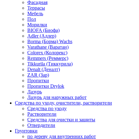
Фасадная
Террасы
Мебель
Пол
Морилки
BIOFA (Биофа)
Adler (Адлер)
Borma (Борма) Wachs
Varathane (Варатан)
Colorex (Колорекс)
Remmers (Реммерс)
Tikkurila (Тиккурила)
Denalt (Деналт)
ZAR (Зар)
Пропитки
Пропитки Drylok
Лазурь
Лазурь для наружных работ
Средства по уходу, очистители, растворители
Средства по уходу
Растворители
Средства для очистки и защиты
Отвердители
Грунтовки
по дереву для внутренних работ