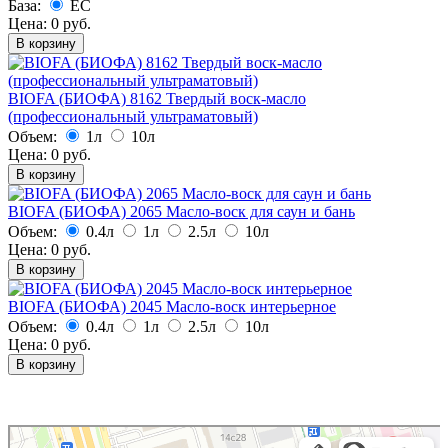
База:
EC
Цена:
0
руб.
В корзину
BIOFA (БИОФА) 8162 Твердый воск-масло
(профессиональный ультраматовый)
Объем:
1л
10л
Цена:
0
руб.
В корзину
BIOFA (БИОФА) 2065 Масло-воск для саун и бань
Объем:
0.4л
1л
2.5л
10л
Цена:
0
руб.
В корзину
BIOFA (БИОФА) 2045 Масло-воск интерьерное
Объем:
0.4л
1л
2.5л
10л
Цена:
0
руб.
В корзину
Premium Color
Лакокрасочные материалы в Москве