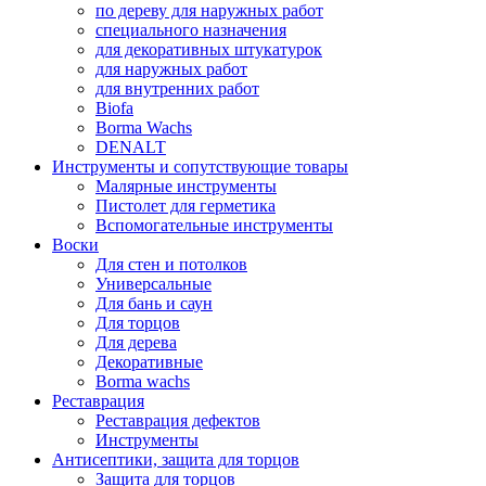
по дереву для наружных работ
специального назначения
для декоративных штукатурок
для наружных работ
для внутренних работ
Biofa
Borma Wachs
DENALT
Инструменты и сопутствующие товары
Малярные инструменты
Пистолет для герметика
Вспомогательные инструменты
Воски
Для стен и потолков
Универсальные
Для бань и саун
Для торцов
Для дерева
Декоративные
Borma wachs
Реставрация
Реставрация дефектов
Инструменты
Антисептики, защита для торцов
Защита для торцов