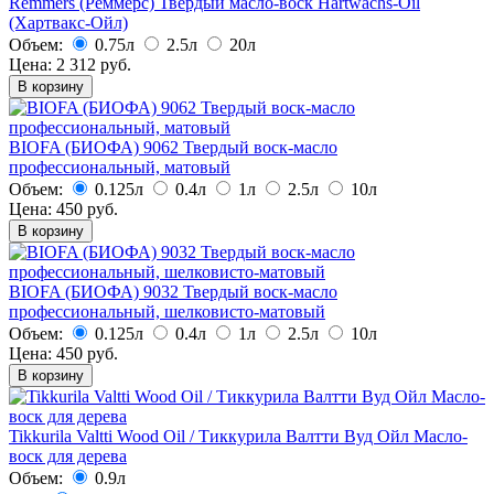
Remmers (Реммерс) Твердый масло-воск Hartwachs-Oil
(Хартвакс-Ойл)
Объем:
0.75л
2.5л
20л
Цена:
2 312
руб.
В корзину
BIOFA (БИОФА) 9062 Твердый воск-масло
профессиональный, матовый
Объем:
0.125л
0.4л
1л
2.5л
10л
Цена:
450
руб.
В корзину
BIOFA (БИОФА) 9032 Твердый воск-масло
профессиональный, шелковисто-матовый
Объем:
0.125л
0.4л
1л
2.5л
10л
Цена:
450
руб.
В корзину
Tikkurila Valtti Wood Oil / Тиккурила Валтти Вуд Ойл Масло-
воск для дерева
Объем:
0.9л