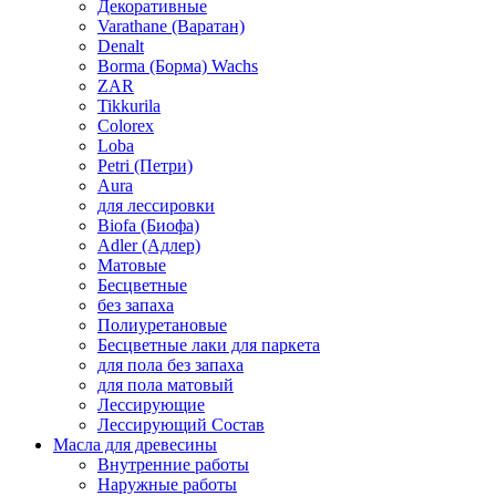
Декоративные
Varathane (Варатан)
Denalt
Borma (Борма) Wachs
ZAR
Tikkurila
Colorex
Loba
Petri (Петри)
Aura
для лессировки
Biofa (Биофа)
Adler (Адлер)
Матовые
Бесцветные
без запаха
Полиуретановые
Бесцветные лаки для паркета
для пола без запаха
для пола матовый
Лессирующие
Лессирующий Состав
Масла для древесины
Внутренние работы
Наружные работы